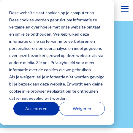
To
Deze website slaat cookies op je computer op.
Me
Deze cookies worden gebruikt om informatie te
verzamelen over hoe je met onze website omgaat
Basisonderwijs
Dia
Webinars
Voortgezet
Onze
en om je te onthouden. We gebruiken deze
Academie
onderwijs
blogs
informatie om je surfervaring te verbeteren en
Altijd op de
personaliseren, en voor analyse en meetgegevens
Bij Dia
Onze
hoogte
over onze bezoekers, zowel op deze website als via
Aanmelden
Dia Groeiwijzer
Academie
mensen
blijven van
Dia Groeiwijzer
andere media. Zie ons Privacybeleid voor meer
ondersteunen
staan met
de laatste
Nieuwsbrief
Basisonderwijs
Over ons
Voortgezet
Werken
Besturen
Veelgesteld
Dia LVS
informatie over de cookies die we gebruiken.
onze Dia-
beide voeten
ontwikkelingen?
Onderwijs
bij Dia
vragen
Dia LVS
Elke dag zie
Wij zijn
Als bestuur
Als je weigert, zal je informatie niet worden gevolgd
adviseurs
in de
Wij
Dia Doorstroomtoets
vo
Onderwijs
Bij Dia
Je vindt hier
je jouw
ontwikkelaar
wil je inzicht
bij je bezoek aan deze website. Er wordt een kleine
jouw school
onderwijspraktijk
organiseren
Diaplus oefenmateriaal
draait niet
werken we
antwoorden
leerlingen
en uitgever
in
cookie in je browser geplaatst om te onthouden
met
Onze kennis
regelmatig
Diaplus oefenmateriaal
alleen om
met zo’n 40
op
groeien. Bij
van het
ontwikkeling.
dat je niet gevolgd wilt worden.
verschillende
en ervaring
webinars
Dia NSCCT
resultaten
enthousiaste
veelgestelde
Dia begrijpen
adaptieve Dia
Van
individuele
trainingen.
delen we
voor
Dia NSCCT
Accepteren
Weigeren
en cijfers,
collega’s aan
vragen van
we hoe
leerlingvolgsysteem,
leerlinge
n,
Of je nu net
graag met je.
onderwijsprofessionals
Dia Academie
maar vooral
het richting
scholen over
waardevol
formatieve
maar
start met het
in het basis-
Dia Academie
om gezonde
geven aan
de
Onze blogs
het is om
toetsen en
juist ook van
Dia
en