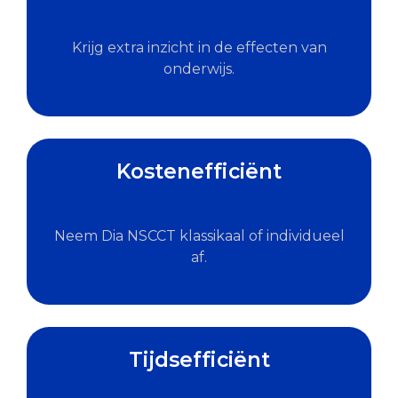
Krijg extra inzicht in de effecten van
onderwijs.
Kostenefficiënt
Neem Dia NSCCT klassikaal of individueel
af.
Tijdsefficiënt