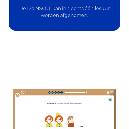
De Dia NSCCT kan in slechts één lesuur
worden afgenomen.