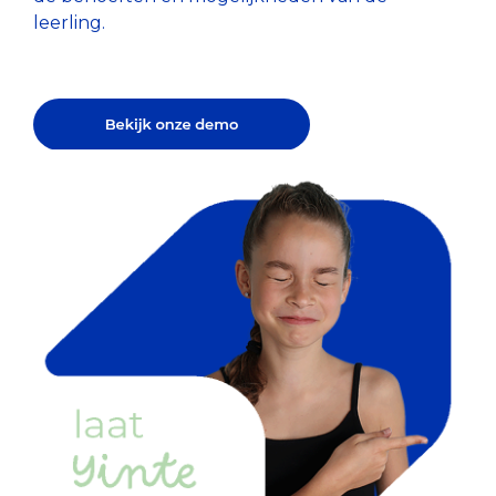
Toetsen zijn
gezonde en
leerling.
Besturen>>
betrouwbaar
positieve
en objectief
ontwikkeling
startpunt
van je
voor verdere
leerlingen.
ontwikkeling
Basisonderwijs >>
van
leerlingen.
Voortgezet Onderwijs >>