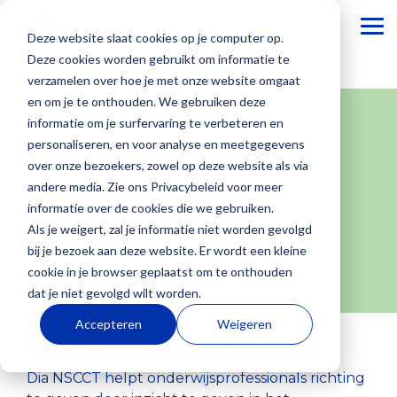
To
Deze website slaat cookies op je computer op.
Me
Deze cookies worden gebruikt om informatie te
verzamelen over hoe je met onze website omgaat
Basisonderwijs
Dia
Webinars
Voortgezet
Onze
en om je te onthouden. We gebruiken deze
Academie
onderwijs
blogs
informatie om je surfervaring te verbeteren en
Altijd op de
Dia NSCCT
personaliseren, en voor analyse en meetgegevens
Bij Dia
Onze
hoogte
over onze bezoekers, zowel op deze website als via
Dia Groeiwijzer
Academie
mensen
blijven van
Dia Groeiwijzer
andere media. Zie ons Privacybeleid voor meer
ondersteunen
staan met
de laatste
Signaleer tijdig
Basisonderwijs
Over ons
Voortgezet
Werken
Besturen
Veelgesteld
Dia LVS
informatie over de cookies die we gebruiken.
onze Dia-
beide voeten
ontwikkelingen?
Onderwijs
bij Dia
vragen
onderpresteerders
Dia LVS
Elke dag zie
Wij zijn
Als bestuur
Als je weigert, zal je informatie niet worden gevolgd
adviseurs
in de
Wij
Dia Doorstroomtoets
Onderwijs
Bij Dia
Je vindt hier
je jouw
ontwikkelaar
wil je inzicht
bij je bezoek aan deze website. Er wordt een kleine
jouw school
onderwijspraktijk
organiseren
Diaplus oefenmateriaal
draait niet
werken we
antwoorden
leerlingen
en uitgever
in
cookie in je browser geplaatst om te onthouden
met
Onze kennis
regelmatig
Diaplus oefenmateriaal
alleen om
met zo’n 40
op
groeien. Bij
van het
ontwikkeling.
dat je niet gevolgd wilt worden.
verschillende
en ervaring
webinars
Dia NSCCT
resultaten
enthousiaste
veelgestelde
Dia begrijpen
adaptieve Dia
Van
individuele
trainingen.
delen we
voor
Dia NSCCT
Accepteren
Weigeren
en cijfers,
collega’s aan
vragen van
we hoe
leerlingvolgsysteem,
leerlinge
n,
Of je nu net
graag met je.
onderwijsprofessionals
Inzicht in leerpotentieel
Dia Academie
maar vooral
het richting
scholen over
waardevol
formatieve
maar
start met het
in het basis-
Dia Academie
om gezonde
geven aan
de
Dia NSCCT helpt onderwijsprofessionals richting
Onze blogs
het is om
toetsen en
juist ook van
Dia
en