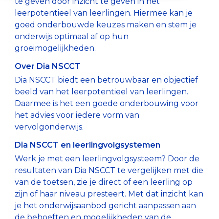
en positieve
groei van
producten
te geven door inzicht te geven in het
helder en
methodeonafhankelijk
scholen. Met
leerlingvolgsysteem
voortgezet
groei. Met
leerlingen.
en diensten
leerpotentieel van leerlingen. Hiermee kan je
objectief
oefenmateriaal.
Dia krijg je
(LVS) of al
onderwijs.
onze
van Dia.
goed onderbouwde keuzes maken en stem je
inzicht te
een helder
verder
Tijdens de
Word jij onze nieuwe collega?
Over ons
toegankelijke
onderwijs optimaal af op hun
hebben in
en
gevorderd
webinars
Naar veelgestelde vragen
toetsen en
groeimogelijkheden.
hun
betrouwbaar
bent, wij
delen onze
ons
ontwikkeling.
beeld van de
bieden een
experts
Over Dia NSCCT
aansluitend
M
et onze
groei. De Dia
passend
praktische
Dia NSCCT biedt een betrouwbaar en objectief
oefenmateriaal
betrouwbare
Groeiwijzer,
aanbod aan
tips,
beeld van het leerpotentieel van leerlingen.
kan jij je
en
onze toetsen
trainingen.
waardevolle
Daarmee is het een goede onderbouwing voor
focussen op
toegankelijke
en
Zo kun jij
inzichten en
het advies voor iedere vorm van
wat echt telt:
toetsen en
aanvullend
optimaal
de nieuwste
vervolgonderwijs.
formatief
aansluitend
oefenmateriaal
gebruikmaken
ontwikkelingen
richting
oefenmateriaal
vormen
van onze
van onze
Dia NSCCT en leerlingvolgsystemen
geven aan je
kan jij je
samen een
toetsen en
producten.
Werk je met een leerlingvolgsysteem? Door de
onderwijs en
focussen op
uniek en
tools.
resultaten van Dia NSCCT te vergelijken met die
de
wat echt telt:
compleet
Naar webinars
van de toetsen, zie je direct of een leerling op
ontwikkeling
Naar Dia Academie
het formatief
portfolio om
zijn of haar niveau presteert. Met dat inzicht kan
van je
richting
je hierbij te
je het onderwijsaanbod gericht aanpassen aan
leerlingen.
geven aan
helpen.
de behoeften en mogelijkheden van de