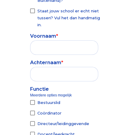
Buitenland)?
Toetsen zijn
gezonde en
Besturen>>
betrouwbaar
positieve
Staat jouw school er echt niet
en objectief
ontwikkeling
tussen? Vul het dan handmatig
startpunt
van je
in.
voor verdere
leerlingen.
Voornaam
*
ontwikkeling
Basisonderwijs >>
van
leerlingen.
Achternaam
*
Voortgezet Onderwijs >>
Functie
Meerdere opties mogelijk
Bestuurslid
Coördinator
Directeur/leidinggevende
Docent/leerkracht