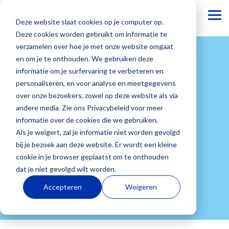
To
Deze website slaat cookies op je computer op.
Me
Deze cookies worden gebruikt om informatie te
verzamelen over hoe je met onze website omgaat
Basisonderwijs
Dia
Webinars
Voortgezet
Onze
en om je te onthouden. We gebruiken deze
Academie
onderwijs
blogs
informatie om je surfervaring te verbeteren en
Altijd op de
personaliseren, en voor analyse en meetgegevens
Bij Dia
Onze
hoogte
over onze bezoekers, zowel op deze website als via
Aanmelden
Dia Groeiwijzer
Academie
mensen
blijven van
Dia Groeiwijzer
andere media. Zie ons Privacybeleid voor meer
ondersteunen
staan met
de laatste
Nieuwsbrief
Basisonderwijs
Over ons
Voortgezet
Werken
Besturen
Veelgesteld
Dia LVS
informatie over de cookies die we gebruiken.
onze Dia-
beide voeten
ontwikkelingen?
Onderwijs
bij Dia
vragen
Dia LVS
Elke dag zie
Wij zijn
Als bestuur
Als je weigert, zal je informatie niet worden gevolgd
adviseurs
in de
Wij
Dia Doorstroomtoets
po
Onderwijs
Bij Dia
Je vindt hier
je jouw
ontwikkelaar
wil je inzicht
bij je bezoek aan deze website. Er wordt een kleine
jouw school
onderwijspraktijk
organiseren
Diaplus oefenmateriaal
draait niet
werken we
antwoorden
leerlingen
en uitgever
in
cookie in je browser geplaatst om te onthouden
met
Onze kennis
regelmatig
Diaplus oefenmateriaal
alleen om
met zo’n 40
op
groeien. Bij
van het
ontwikkeling.
dat je niet gevolgd wilt worden.
verschillende
en ervaring
webinars
Dia NSCCT
resultaten
enthousiaste
veelgestelde
Dia begrijpen
adaptieve Dia
Van
individuele
trainingen.
delen we
voor
Dia NSCCT
Accepteren
Weigeren
en cijfers,
collega’s aan
vragen van
we hoe
leerlingvolgsysteem,
leerlinge
n,
Of je nu net
graag met je.
onderwijsprofessionals
Dia Academie
maar vooral
het richting
scholen over
waardevol
formatieve
maar
start met het
in het basis-
Dia Academie
om gezonde
geven aan
de
Onze blogs
het is om
toetsen en
juist ook van
Dia
en